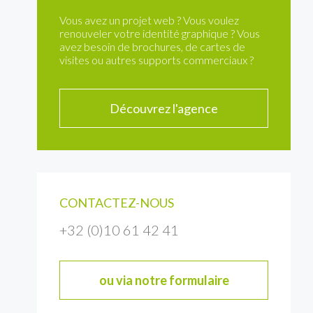
Vous avez un projet web ? Vous voulez
renouveler votre identité graphique ? Vous
avez besoin de brochures, de cartes de
visites ou autres supports commerciaux ?
Découvrez l'agence
CONTACTEZ-NOUS
+32 (0)10 61 42 41
ou via notre formulaire