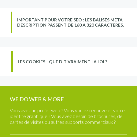
IMPORTANT POUR VOTRE SEO : LES BALISES META
DESCRIPTION PASSENT DE 160 À 320 CARACTÈRES.
LES COOKIES... QUE DIT VRAIMENT LA LOI ?
WE DO WEB & MORE
Vous avez un projet web ? Vous voulez renouveler votre
identité graphique ? Vous avez besoin de brochures, de
cartes de visites ou autres supports commerciaux ?