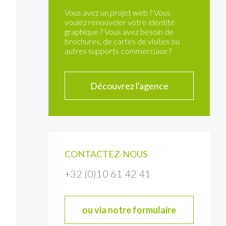
Vous avez un projet web ? Vous
voulez renouveler votre identité
graphique ? Vous avez besoin de
brochures, de cartes de visites ou
autres supports commerciaux ?
Découvrez l'agence
CONTACTEZ-NOUS
+32 (0)10 61 42 41
ou via notre formulaire