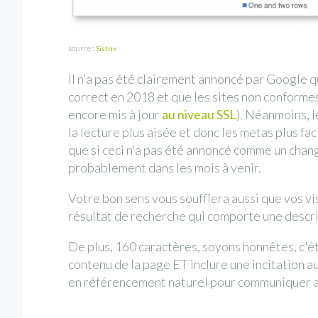
source :
Sistrix
Il n'a pas été clairement annoncé par Google
correct en 2018 et que les sites non conformes
encore mis à jour
au niveau SSL
). Néanmoins, 
la lecture plus aisée et donc les metas plus fac
que si ceci n'a pas été annoncé comme un chan
probablement dans les mois à venir.
Votre bon sens vous soufflera aussi que vos vis
résultat de recherche qui comporte une descri
De plus, 160 caractères, soyons honnêtes, c'ét
contenu de la page ET inclure une incitation au
en référencement naturel pour communiquer au