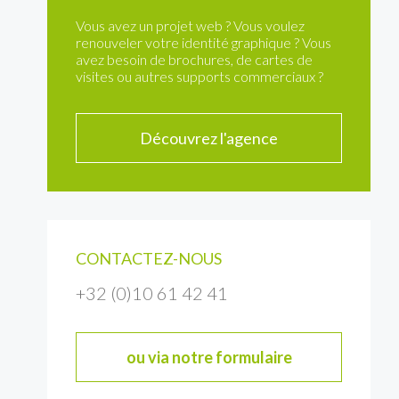
Vous avez un projet web ? Vous voulez
renouveler votre identité graphique ? Vous
avez besoin de brochures, de cartes de
visites ou autres supports commerciaux ?
Découvrez l'agence
CONTACTEZ-NOUS
+32 (0)10 61 42 41
ou via notre formulaire