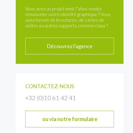
Vous avez un projet web ? Vous voulez
renouveler votre identité graphique ? Vous
avez besoin de brochures, de cartes de
visites ou autres supports commerciaux ?
Découvrez l'agence
CONTACTEZ-NOUS
+32 (0)10 61 42 41
ou via notre formulaire